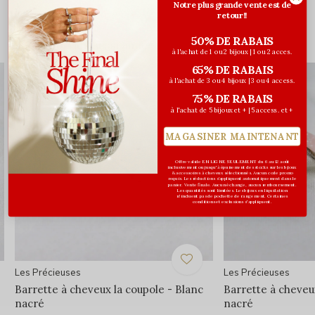
Notre plus grande vente est de
retour!!
50% DE RABAIS
Vous pourriez aussi aimer...
à l'achat de 1 ou 2 bijoux | 1 ou 2 acces.
65% DE RABAIS
à l'achat de 3 ou 4 bijoux | 3 ou 4 access.
75% DE RABAIS
à l'achat de 5 bijoux et + | 5 access. et +
MAGASINER MAINTENANT
Offre valide EN LIGNE SEULEMENT du 6 au 12 août
inclusivement ou jusqu'à épuisement des stocks sur les bijoux
& accessoires à cheveux sélectionnés. Aucun code promo
requis. Les réductions s’appliquent automatiquement dans le
panier. Vente finale. Aucun échange, aucun remboursement.
Les quantités sont limitées. Les bijoux en liquidation
n'incluent pas de pochette de rangement. Certaines
conditions et exclusions s'appliquent.
Les Précieuses
Les Précieuses
Barrette à cheveux la coupole - Blanc
Barrette à cheveu
nacré
nacré