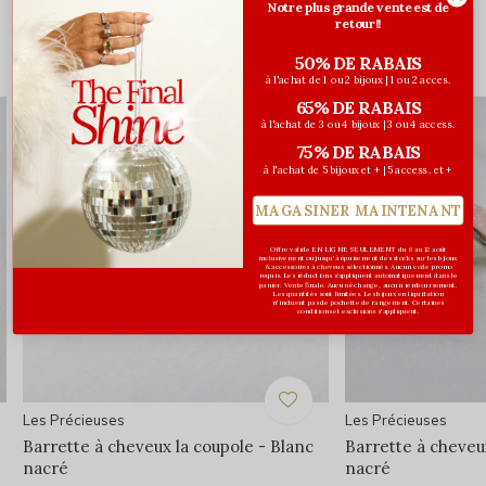
Notre plus grande vente est de
retour!!
50% DE RABAIS
Vous pourriez aussi aimer...
à l'achat de 1 ou 2 bijoux | 1 ou 2 acces.
65% DE RABAIS
à l'achat de 3 ou 4 bijoux | 3 ou 4 access.
75% DE RABAIS
à l'achat de 5 bijoux et + | 5 access. et +
MAGASINER MAINTENANT
Offre valide EN LIGNE SEULEMENT du 6 au 12 août
inclusivement ou jusqu'à épuisement des stocks sur les bijoux
& accessoires à cheveux sélectionnés. Aucun code promo
requis. Les réductions s’appliquent automatiquement dans le
panier. Vente finale. Aucun échange, aucun remboursement.
Les quantités sont limitées. Les bijoux en liquidation
n'incluent pas de pochette de rangement. Certaines
conditions et exclusions s'appliquent.
Les Précieuses
Les Précieuses
Barrette à cheveux la coupole - Blanc
Barrette à cheveu
nacré
nacré