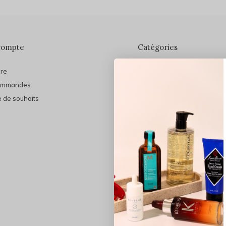
compte
Catégories
ire
En vedette
ommandes
THE FINAL SHINE
e de souhaits
Marques
Cheveux
Soins du visage
Maquillage
Bain et Corps
Bijoux