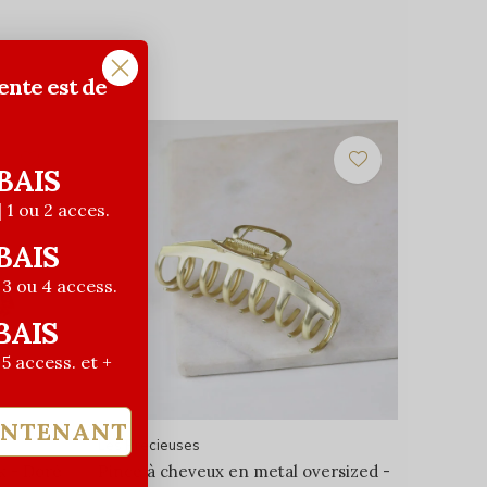
ente est de
BAIS
| 1 ou 2 acces.
BAIS
| 3 ou 4 access.
BAIS
| 5 access. et +
INTENANT
Les Précieuses
k - Doré
Pince à cheveux en metal oversized -