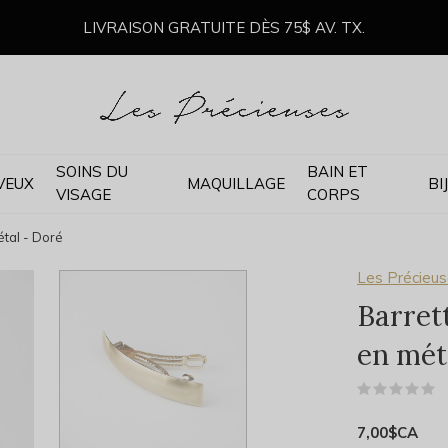
LIVRAISON GRATUITE DÈS 75$ AV. TX.
SOINS DU
BAIN ET
VEUX
MAQUILLAGE
BI
VISAGE
CORPS
étal - Doré
Les Précieu
Barret
en mét
(
7,00$CA