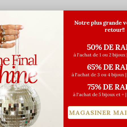
Notre plus grande v
retour!!
50% DE RA
à l'achat de 1 ou 2 bijoux 
65% DE RA
à l'achat de 3 ou 4 bijoux 
75% DE RA
à l'achat de 5 bijoux et + 
MAGASINER MA
euses
Les Précieuses
cheveux en métal Clea chaîne
Barrette à cheveux Cuban lin