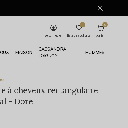
0
0
se connecter
liste de souhaits
panier
CASSANDRA
JOUX
MAISON
HOMMES
LOIGNON
ses
te à cheveux rectangulaire
al - Doré
0)