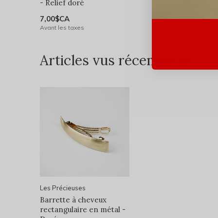
- Relief doré
- Doré
7,00$CA
9,00$CA
Avant les taxes
Avant les 
Articles vus récemment
Les Précieuses
Barrette à cheveux
rectangulaire en métal -