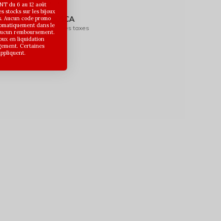
Doré
T du 6 au 12 août
 stocks sur les bijoux
9,00$CA
s. Aucun code promo
utomatiquement dans le
Avant les taxes
 aucun remboursement.
joux en liquidation
gement. Certaines
appliquent.