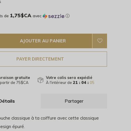
s
1,75$CA
ts de
avec
ⓘ
AJOUTER AU PANIER
PAYER DIRECTEMENT
vraison gratuite
Votre colis sera expédié
partir de 75$CA
À l'intérieur de
21 : 04 :
05
Détails
Partager
uche classique à ta coiffure avec cette classique
design épuré.