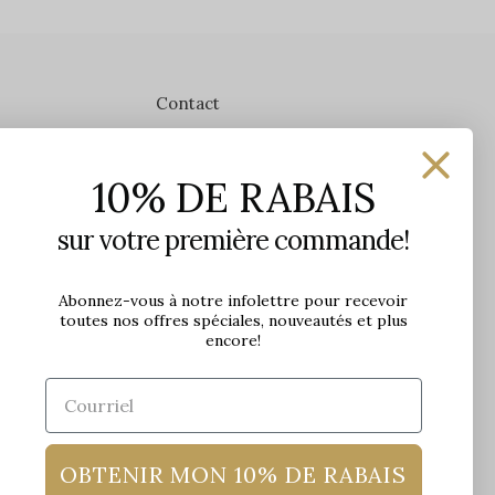
Contact
Les Précieuses
10% DE RABAIS
1650 avenue Jules-Verne, Local 103
G2G 2R1, Québec, Canada
sur votre première commande!
Heures d'ouverture en boutique
Lundi: 9h - 17h
Abonnez-vous à notre infolettre pour recevoir
toutes nos offres spéciales, nouveautés et plus
Mardi: 9h - 17h
encore!
Mercredi: 9h - 18h
Jeudi: 9h - 21h
Vendredi: 9h - 21h
Samedi: 9h à 17h
Dimanche: 10h à 17h
OBTENIR MON 10% DE RABAIS