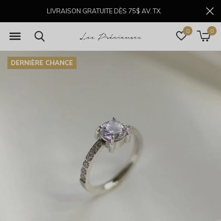
LIVRAISON GRATUITE DÈS 75$ AV. TX.
0
0
DERNIÈRE CHANCE