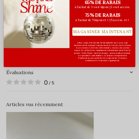
65% DE RABAIS
Hypoallergénique
à l'achat de 3 ou 4 bijoux | 3 ou 4 access.
Résiste à l'eau et ne ternit pas
75% DE RABAIS
à l'achat de 5 bijoux et + | 5 access. et +
Charte de grandeur
MAGASINER MAINTENANT
Offre valide EN LIGNE SEULEMENT du 6 au 12 août
Consultez-la
ici
.
inclusivement ou jusqu'à épuisement des stocks sur les bijoux
& accessoires à cheveux sélectionnés. Aucun code promo
requis. Les réductions s’appliquent automatiquement dans le
panier. Vente finale. Aucun échange, aucun remboursement.
Les quantités sont limitées. Les bijoux en liquidation
n'incluent pas de pochette de rangement. Certaines
conditions et exclusions s'appliquent.
Évaluations
0
/ 5
Articles vus récemment