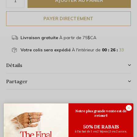
AJOUTER AU PANIER
PAYER DIRECTEMENT
Livraison gratuite
À partir de 75$CA
Votre colis sera expédié
À l'intérieur de
00 : 26 :
32
Détails
Partager
Notre plus grande vente est de
Description complète
retour!!
Petits zircons scintillants
50% DE RABAIS
Acier inoxydable 316L (acier chirurgical)
à l'achat de 1 ou 2 bijoux | 1 ou 2 acces.