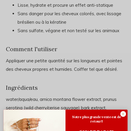
Lisse, hydrate et procure un effet anti-statique
Sans danger pour les cheveux colorés, avec lissage
brésilien ou à la kératine
Sans sulfate, végane et non testé sur les animaux
Comment l'utiliser
Appliquer une petite quantité sur les longueurs et pointes
des cheveux propres et humides. Coiffer tel que désiré.
Ingrédients
water/aqua/eau, arnica montana flower extract, prunus
serotina (wild cherry/cerise sauvage) bark extract,
hippophae rhamnoides (sea buckthorn/argousier) fruit/seed
Notre plus grande vente est de
retour!!
oil, myristyl alcohol, glycerin, ethylhexylglycerin, peg-8