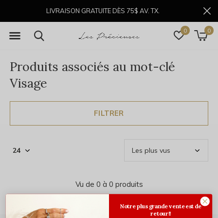
LIVRAISON GRATUITE DÈS 75$ AV. TX.
0
0
Produits associés au mot-clé
Visage
FILTRER
Vu de 0 à 0 produits
Notre plus grande vente est de
retour!!