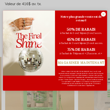
Valeur de 416$ av. tx.
Notre plus grande vente est de
retour!!
Évaluations
50% DE RABAIS
0
à l'achat de 1 ou 2 bijoux | 1 ou 2 acces.
/ 5
65% DE RABAIS
à l'achat de 3 ou 4 bijoux | 3 ou 4 access.
75% DE RABAIS
Vous pourriez aussi aimer...
à l'achat de 5 bijoux et + | 5 access. et +
MAGASINER MAINTENANT
Offre valide EN LIGNE SEULEMENT du 6 au 12 août
inclusivement ou jusqu'à épuisement des stocks sur les bijoux
& accessoires à cheveux sélectionnés. Aucun code promo
requis. Les réductions s’appliquent automatiquement dans le
panier. Vente finale. Aucun échange, aucun remboursement.
Les quantités sont limitées. Les bijoux en liquidation
n'incluent pas de pochette de rangement. Certaines
conditions et exclusions s'appliquent.