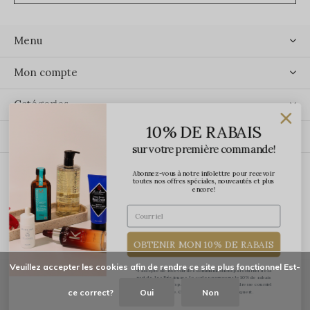
Menu
Mon compte
Catégories
10% DE RABAIS
Contact
sur votre première commande!
Abonnez-vous à notre infolettre pour recevoir
ÉCRIVEZ-NOUS
toutes nos offres spéciales, nouveautés et plus
encore!
OBTENIR MON 10% DE RABAIS
Veuillez accepter les cookies afin de rendre ce site plus fonctionnel Est-
*J'accepte de recevoir des communications par courriel de la
part de Les Précieuses. Le code promo pour le 10% de rabais
vous sera transmis par courriel une fois votre adresse courriel
ce correct?
Oui
Non
confirmée. Certaines exclusions s'appliquent.
© Copyright
2026
-
Les Précieuses