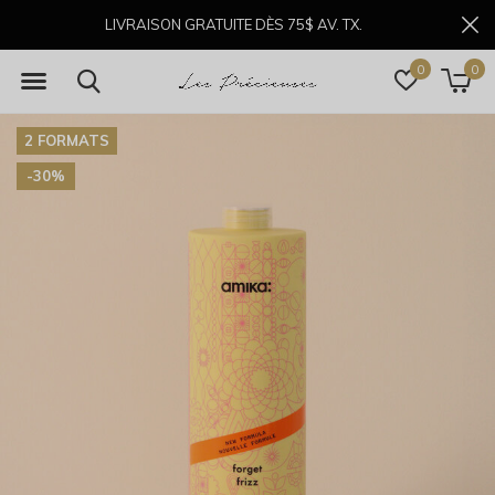
LIVRAISON GRATUITE DÈS 75$ AV. TX.
0
0
2 FORMATS
-30%